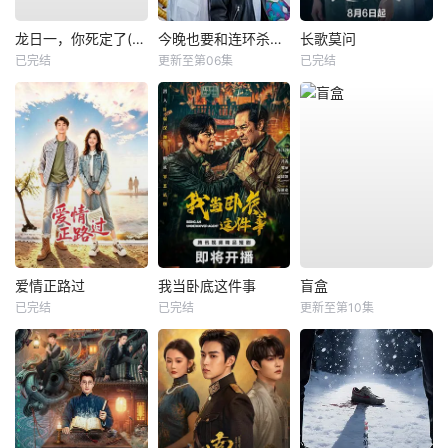
龙日一，你死定了(短剧)
今晚也要和连环杀手约会
长歌莫问
已完结
更新至第06集
已完结
爱情正路过
我当卧底这件事
盲盒
已完结
已完结
更新至第10集