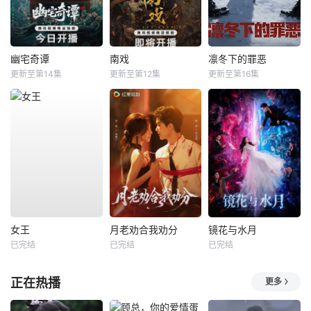
幽宅奇谭
南戏
凛冬下的罪恶
更新至第14集
更新至第12集
更新至第16集
女王
月老劝合我劝分
镜花与水月
已完结
已完结
已完结
正在热播
更多