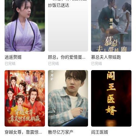
逍遥赘婿
顾总，你的爱情蛋炒饭已送达
慕总夫人带娃跑
已完结
已完结
已完结
穿越女尊，靠震惊系统躺赢
散尽亿万家产
阎王医婿