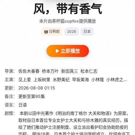
风，带有香气
本片由茶杯狐cupfox提供播放
日韩剧
2026
日本
立即播放
导演：
佐佐木善春
桥本万叶
新田真三
松本仁志
主演：
见上爱
上坂树里
水野美纪
早坂美海
小林隆
小林虎之介
津
更新：
2026-08-08 01:15
备注：
更新至第95集
语言：
日语
剧情：
本剧以田中光著作《明治的南丁格尔 大关和物语》为原案，
取材自日本首位专业女护士大关和与铃木雅的真实经历，描
绘了她们推动护士注册制度、设立派出看护妇会协助防疫的
历程。 明治18年，日本首个护士培训学校成立。坎坷命运下