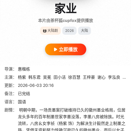
家业
本片由茶杯狐cupfox提供播放
大陆剧
2026
大陆
立即播放
导演：
惠楷栋
主演：
杨紫
韩东君
吴冕
田小洁
徐百慧
王梓豪
谢心
李泓良
杨斯
更新：
2026-06-03 20:16
备注：
已完结
语言：
国语
剧情：
明朝中期，一场贡墨案打破维持已久的徽州墨业格局，位居
龙头多年的百年制墨世家李墨没落，李墨八房被除族。时光
流转，八房幺女李祯（杨紫 饰）为解决生计毅然走上制墨之
路，凭借天资和努力惊艳沉寂已久的徽州墨业，而后以女子