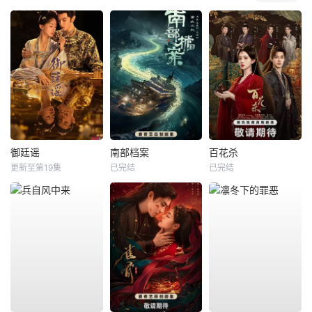
御廷谣
南部档案
百花杀
更新至第19集
已完结
已完结