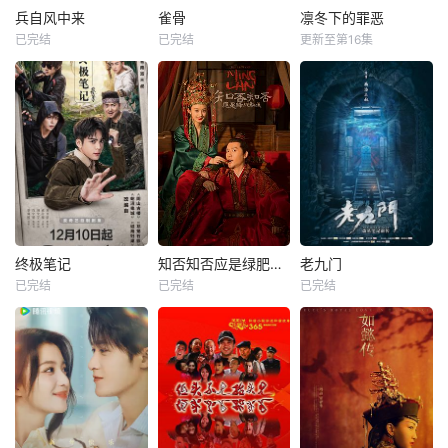
兵自风中来
雀骨
凛冬下的罪恶
已完结
已完结
更新至第16集
终极笔记
知否知否应是绿肥红瘦
老九门
已完结
已完结
已完结