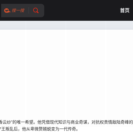
首页
搜一搜
香云纱”的唯一希望。他凭借现代知识与商业奇谋，对抗权贵情敌陆奇峰的
宁王叛乱后，他从卑微赘婿蜕变为一代传奇。