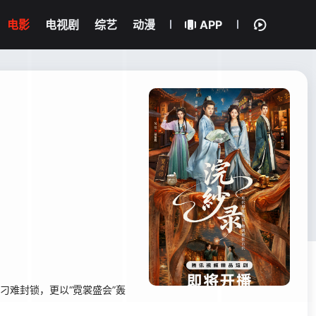
电影
电视剧
综艺
动漫
APP
刁难封锁，更以“霓裳盛会”轰