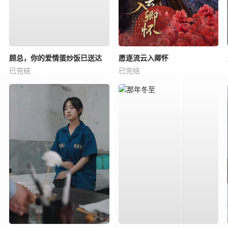
顾总，你的爱情蛋炒饭已送达
愿逐流云入卿怀
已完结
已完结