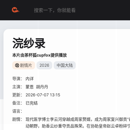
浣纱录
本片由茶杯狐cupfox提供播放
剧情片
2026
中国大陆
导演：
内详
主演：
蒙恩
胡丹丹
更新：
2026-07-07 13:15
备注：
已完结
语言：
剧情：
现代医学博士李云河穿越成周家赘婿，成为周家复兴御贡“
动朝野，助香云纱重夺贡品殊荣。在协助皇帝赵云卓粉碎