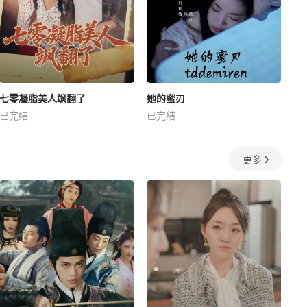
七零凝脂美人飒翻了
她的蜜刃
已完结
已完结
更多