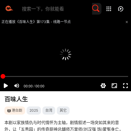
留言求片
正在播放《百味人生》第173集 - 线路一节点
提醒
不要轻易相信视频中的任何广告，谨防上当受骗
技巧
如遇视频无法播放或加载速度慢，可尝试切换播放线路
百味人生
港台剧
2025
台湾
其它
本剧以家族情仇与时代情怀为主轴，剧情叙述一场突如其来的意
外，让「五秀园」的传奇厨神总舖师万里师(刘汉强 饰)蒙冤身亡，