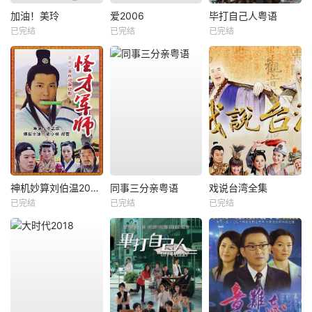
加油！美玲
爱2006
毕打自己人粤语
已完结
已完结
已完结
神机妙算刘伯温2006
同事三分亲粤语
戏说台湾全集
已完结
已完结
已完结