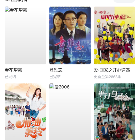
春花望露
意难忘
爱·回家之开心速递
已完结
已完结
更新至第2868集