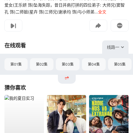
爱女(王乐妍 饰)坠海失踪，昔日并肩打拼的四位弟子: 大师兄(窦智
孔 饰)二师姐(星卉 饰)三师兄(谢承均 饰)与小师弟...
全文
影片报错
如遇无法播放请提交给我们
在线观看
线路一
第01集
第02集
第03集
第04集
第05集
猜你喜欢