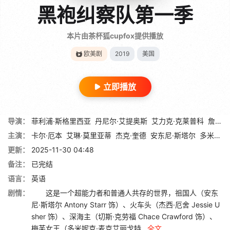
黑袍纠察队第一季
本片由茶杯狐cupfox提供播放
欧美剧
2019
美国
立即播放
导演：
菲利浦·斯格里西亚
丹尼尔·艾提奥斯
艾力克·克莱普科
詹妮弗·彭
主演：
卡尔·厄本
艾琳·莫里亚蒂
杰克·奎德
安东尼·斯塔尔
多米妮克·麦克艾丽戈特
更新：
2025-11-30 04:48
备注：
已完结
语言：
英语
剧情：
这是一个超能力者和普通人共存的世界，祖国人（安东
尼·斯塔尔 Antony Starr 饰）、火车头（杰西·厄舍 Jessie U
sher 饰）、深海主（切斯·克劳福 Chace Crawford 饰）、
梅芙女王（多米妮克·麦克艾丽戈特...
全文