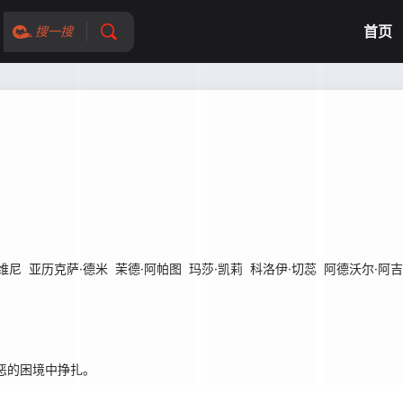
首页
搜一搜
维尼
亚历克萨·德米
茉德·阿帕图
玛莎·凯莉
科洛伊·切蕊
阿德沃尔·阿
恶的困境中挣扎。