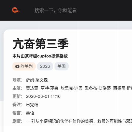
亢奋第三季
本片由茶杯狐cupfox提供播放
欧美剧
2026
美国
导演：
萨姆·莱文森
主演：
赞达亚
亨特·莎弗
埃里克·迪恩
雅各布·艾洛蒂
西德尼·斯
更新：
2026-06-01 11:16
备注：
已完结
语言：
英语
剧情：
一群从小便相识的伙伴在信仰的美德、救赎的可能性与邪