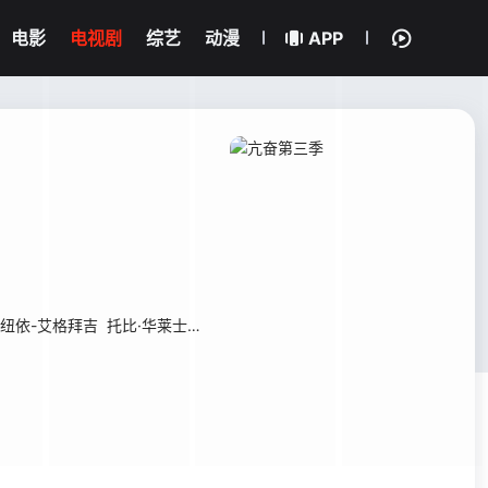
电影
电视剧
综艺
动漫
APP
吉纽依-艾格拜吉
托比·华莱士
科尔曼·多明戈
多米尼克·菲克
妮卡·金
阿