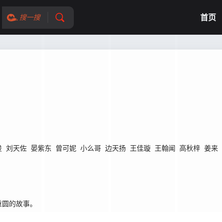
首页
搜一搜
俊
刘天佐
晏紫东
曾可妮
小么哥
边天扬
王佳璇
王翰闻
高秋梓
姜来
重圆的故事。