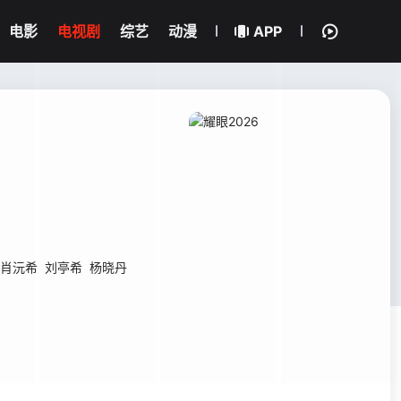
电影
电视剧
综艺
动漫
APP
肖沅希
刘亭希
杨晓丹