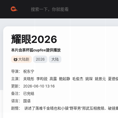
耀眼2026
本片由茶杯狐cupfox提供播放
大陆剧
2026
大陆
导演：
祝东宁
主演：
关晓彤
李昀锐
高露
鲍起静
毛俊杰
姚琛
姚景元
夏德
更新：
2026-06-10 13:16
备注：
已完结
语言：
国语
剧情：
讲述了落难千金晴也和小镇“野草男”邢武互相救赎、破镜