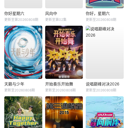
你好星期六
风向中
你好，星期六
更新至第20260808期
更新至第02集
更新至20260808期
天籁与少年
开始奏乐开始舞
说唱巅峰对决2026
更新至20260808期
更新至20260808期
更新至20260808期