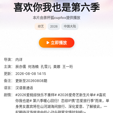
喜欢你我也是第六季
本片由茶杯狐cupfox提供播放
综艺
2026
中国大陆
立即播放
导演：
内详
主演：
辰亦儒
何浩楠
孔雪儿
美娜
王一珩
更新：
2026-08-08 14:15
备注：
更新至20260808期
语言：
汉语普通话
剧情：
#2026爱桃综快乐不重样# #2026爱奇艺新生片单# #喜欢
你我也是# 第六季暖心回归！恋综IP携“恋爱旅行季”而来，单
身男女嘉宾将在山河湖海间旅行、深化爱意、了解彼此，一
起期待这场旅途中的心动与甜蜜定情时刻吧～