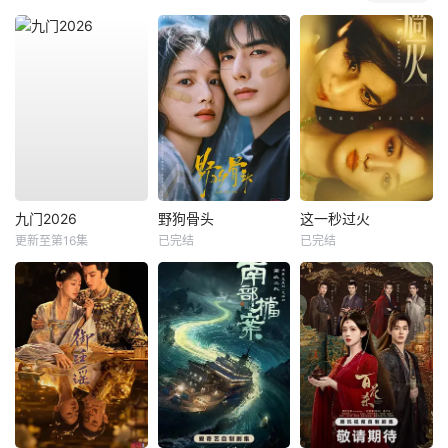
九门2026
野狗骨头
这一秒过火
更新至第16集
已完结
已完结