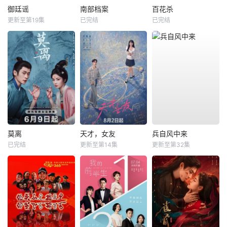
御廷谣
南部档案
百花杀
更新至第19集
已完结
已完结
莫离
天才，女友
兵自风中来
已完结
更新至第14集
更新至第32集