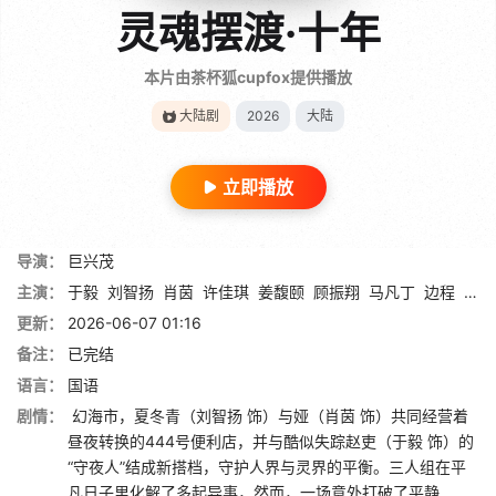
灵魂摆渡·十年
本片由茶杯狐cupfox提供播放
大陆剧
2026
大陆
立即播放
导演：
巨兴茂
主演：
于毅
刘智扬
肖茵
许佳琪
姜馥颐
顾振翔
马凡丁
边程
简宇
更新：
2026-06-07 01:16
备注：
已完结
语言：
国语
剧情：
幻海市，夏冬青（刘智扬 饰）与娅（肖茵 饰）共同经营着
昼夜转换的444号便利店，并与酷似失踪赵吏（于毅 饰）的
“守夜人”结成新搭档，守护人界与灵界的平衡。三人组在平
凡日子里化解了多起异事，然而，一场意外打破了平静……