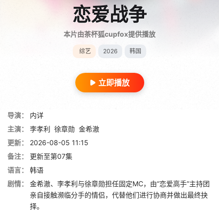
恋爱战争
本片由茶杯狐cupfox提供播放
综艺
2026
韩国
立即播放
导演：
内详
主演：
李孝利
徐章勋
金希澈
更新：
2026-08-05 11:15
备注：
更新至第07集
语言：
韩语
剧情：
金希澈、李孝利与徐章勋担任固定MC，由“恋爱高手”主持团
亲自接触濒临分手的情侣，代替他们进行协商并做出最终抉
择。