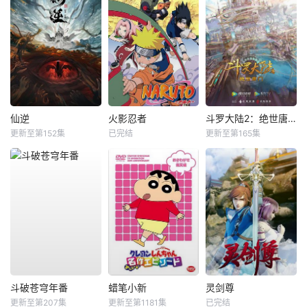
仙逆
火影忍者
斗罗大陆2：绝世唐门
更新至第152集
已完结
更新至第165集
斗破苍穹年番
蜡笔小新
灵剑尊
更新至第207集
更新至第1181集
已完结