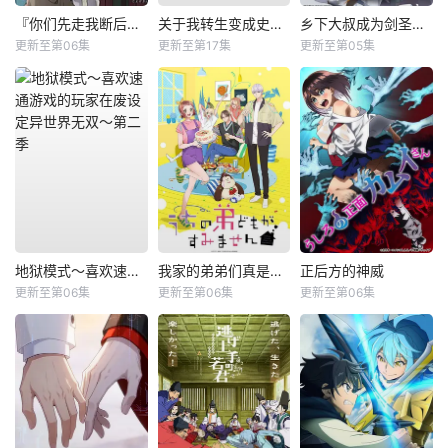
『你们先走我断后』，于是10年后我成为了传说
关于我转生变成史莱姆这档事第四季
乡下大叔成为剑圣第二季
更新至第06集
更新至第17集
更新至第05集
地狱模式～喜欢速通游戏的玩家在废设定异世界无双～第二季
我家的弟弟们真是让您费心了
正后方的神威
更新至第06集
更新至第06集
更新至第06集