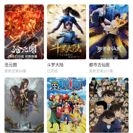
沧元图
斗罗大陆
都市古仙医
更新至第89集
已完结
更新至第201集