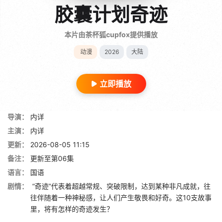
胶囊计划奇迹
本片由茶杯狐cupfox提供播放
动漫
2026
大陆
立即播放
导演：
内详
主演：
内详
更新：
2026-08-05 11:15
备注：
更新至第06集
语言：
国语
剧情：
“奇迹”代表着超越常规、突破限制，达到某种非凡成就，往
往伴随着一种神秘感，让人们产生敬畏和好奇。这10支故事
里，将有怎样的奇迹发生？