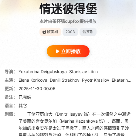
情迷彼得堡
本片由茶杯狐cupfox提供播放
欧美剧
2003
俄罗斯
立即播放
导演：
Yekaterina Dvigubskaya
Stanislav Libin
主演：
Elena Korikova
Daniil Strakhov
Pyotr Krasilov
Ekaterina Klimova
更新：
2025-11-30 00:06
备注：
已完结
语言：
其它
剧情：
王储亚历山大（Dmitri Isayev 饰）在一次偶然之中邂逅
了美丽的宫女奥尔加（Marina Kazankova 饰），然而，奥
尔加的出身实在是太过于卑微了，两人之间的感情遭到了沙
皇尼古拉的强烈反对的，他想出了各种方法，只为了拆散...