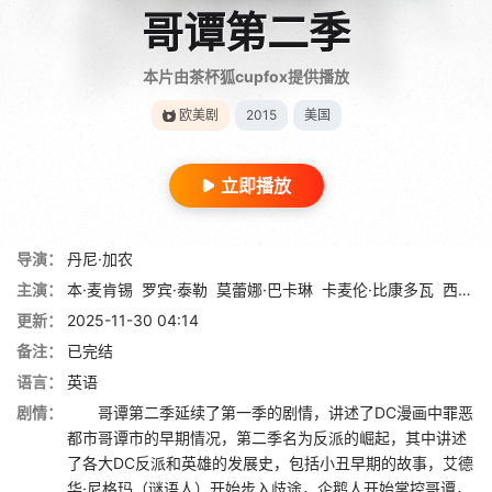
哥谭第二季
本片由茶杯狐cupfox提供播放
欧美剧
2015
美国
立即播放
导演：
丹尼·加农
主演：
本·麦肯锡
罗宾·泰勒
莫蕾娜·巴卡琳
卡麦伦·比康多瓦
西恩·帕特维
更新：
2025-11-30 04:14
备注：
已完结
语言：
英语
剧情：
哥谭第二季延续了第一季的剧情，讲述了DC漫画中罪恶
都市哥谭市的早期情况，第二季名为反派的崛起，其中讲述
了各大DC反派和英雄的发展史，包括小丑早期的故事，艾德
华·尼格玛（谜语人）开始步入歧途，企鹅人开始掌控哥谭，