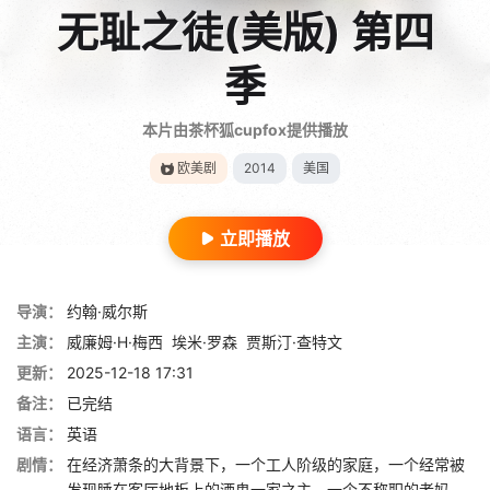
无耻之徒(美版) 第四
季
本片由茶杯狐cupfox提供播放
欧美剧
2014
美国
立即播放
导演：
约翰·威尔斯
主演：
威廉姆·H·梅西
埃米·罗森
贾斯汀·查特文
更新：
2025-12-18 17:31
备注：
已完结
语言：
英语
剧情：
在经济萧条的大背景下，一个工人阶级的家庭，一个经常被
发现睡在客厅地板上的酒鬼一家之主，一个不称职的老妈，