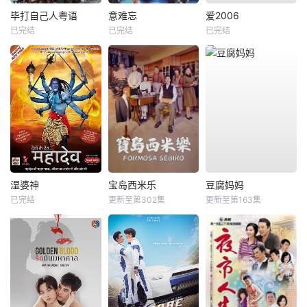
毕打自己人粤语
意难忘
爱2006
已完结
已完结
已完结
湿婆神
宝岛西米乐
豆腐妈妈
已完结
更新至第302集
更新至第163集