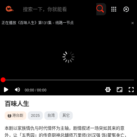
留言求片
正在播放《百味人生》第131集 - 线路一节点
提醒
不要轻易相信视频中的任何广告，谨防上当受骗
技巧
如遇视频无法播放或加载速度慢，可尝试切换播放线路
百味人生
港台剧
2025
台湾
其它
本剧以家族情仇与时代情怀为主轴，剧情叙述一场突如其来的意
外，让「五秀园」的传奇厨神总舖师万里师(刘汉强 饰)蒙冤身亡，