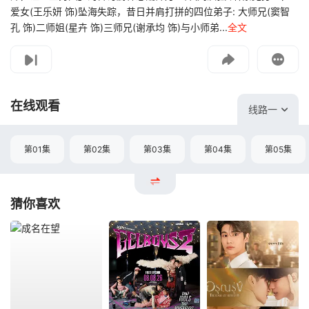
爱女(王乐妍 饰)坠海失踪，昔日并肩打拼的四位弟子: 大师兄(窦智
孔 饰)二师姐(星卉 饰)三师兄(谢承均 饰)与小师弟...
全文
影片报错
如遇无法播放请提交给我们
在线观看
线路一
第01集
第02集
第03集
第04集
第05集
猜你喜欢