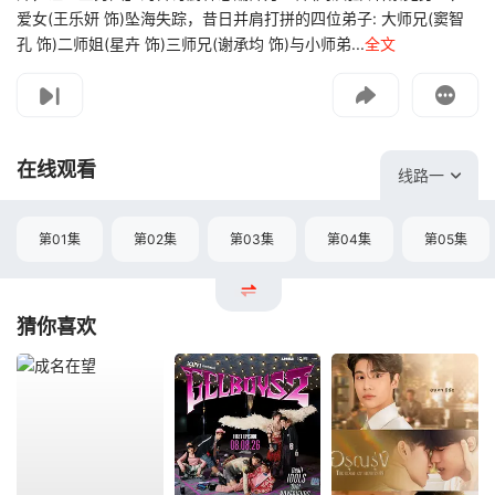
爱女(王乐妍 饰)坠海失踪，昔日并肩打拼的四位弟子: 大师兄(窦智
孔 饰)二师姐(星卉 饰)三师兄(谢承均 饰)与小师弟...
全文
影片报错
如遇无法播放请提交给我们
在线观看
线路一
第01集
第02集
第03集
第04集
第05集
猜你喜欢