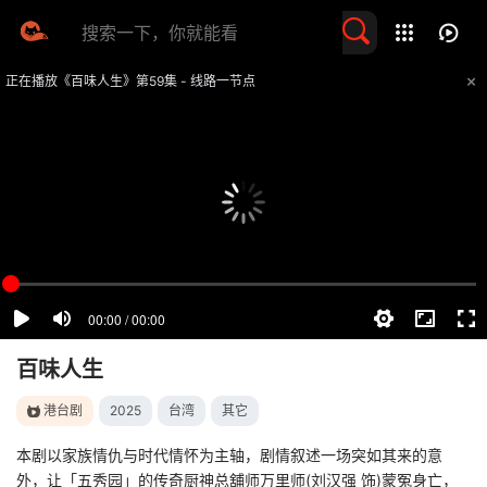
留言求片
正在播放《百味人生》第59集 - 线路一节点
提醒
不要轻易相信视频中的任何广告，谨防上当受骗
技巧
如遇视频无法播放或加载速度慢，可尝试切换播放线路
百味人生
港台剧
2025
台湾
其它
本剧以家族情仇与时代情怀为主轴，剧情叙述一场突如其来的意
外，让「五秀园」的传奇厨神总舖师万里师(刘汉强 饰)蒙冤身亡，