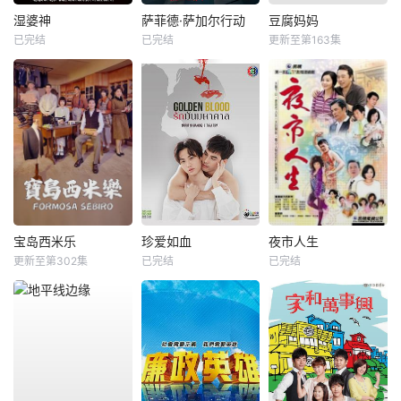
湿婆神
萨菲德·萨加尔行动
豆腐妈妈
已完结
已完结
更新至第163集
宝岛西米乐
珍爱如血
夜市人生
更新至第302集
已完结
已完结