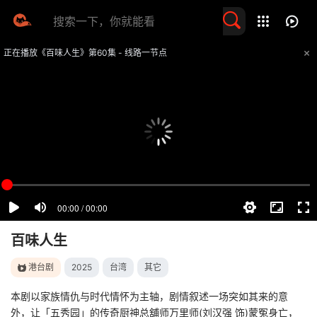
留言求片
正在播放《百味人生》第60集 - 线路一节点
提醒
不要轻易相信视频中的任何广告，谨防上当受骗
技巧
如遇视频无法播放或加载速度慢，可尝试切换播放线路
百味人生
港台剧
2025
台湾
其它
本剧以家族情仇与时代情怀为主轴，剧情叙述一场突如其来的意
外，让「五秀园」的传奇厨神总舖师万里师(刘汉强 饰)蒙冤身亡，