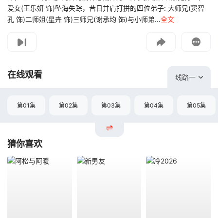
爱女(王乐妍 饰)坠海失踪，昔日并肩打拼的四位弟子: 大师兄(窦智
孔 饰)二师姐(星卉 饰)三师兄(谢承均 饰)与小师弟...
全文
影片报错
如遇无法播放请提交给我们
在线观看
线路一
第01集
第02集
第03集
第04集
第05集
猜你喜欢