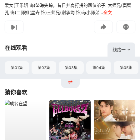
爱女(王乐妍 饰)坠海失踪，昔日并肩打拼的四位弟子: 大师兄(窦智
孔 饰)二师姐(星卉 饰)三师兄(谢承均 饰)与小师弟...
全文
影片报错
如遇无法播放请提交给我们
在线观看
线路一
第01集
第02集
第03集
第04集
第05集
猜你喜欢