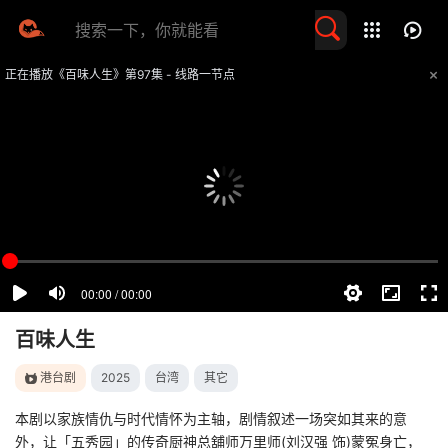
留言求片
正在播放《百味人生》第97集 - 线路一节点
提醒
不要轻易相信视频中的任何广告，谨防上当受骗
技巧
如遇视频无法播放或加载速度慢，可尝试切换播放线路
百味人生
港台剧
2025
台湾
其它
本剧以家族情仇与时代情怀为主轴，剧情叙述一场突如其来的意
外，让「五秀园」的传奇厨神总舖师万里师(刘汉强 饰)蒙冤身亡，