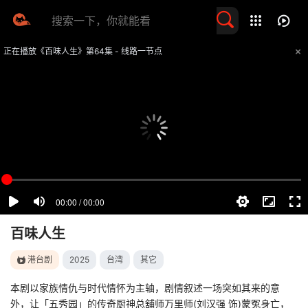
留言求片
正在播放《百味人生》第64集 - 线路一节点
提醒
不要轻易相信视频中的任何广告，谨防上当受骗
技巧
如遇视频无法播放或加载速度慢，可尝试切换播放线路
百味人生
港台剧
2025
台湾
其它
本剧以家族情仇与时代情怀为主轴，剧情叙述一场突如其来的意
外，让「五秀园」的传奇厨神总舖师万里师(刘汉强 饰)蒙冤身亡，