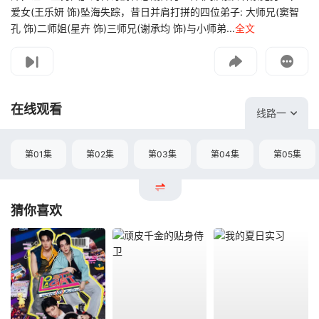
爱女(王乐妍 饰)坠海失踪，昔日并肩打拼的四位弟子: 大师兄(窦智
孔 饰)二师姐(星卉 饰)三师兄(谢承均 饰)与小师弟...
全文
影片报错
如遇无法播放请提交给我们
在线观看
线路一
第01集
第02集
第03集
第04集
第05集
猜你喜欢