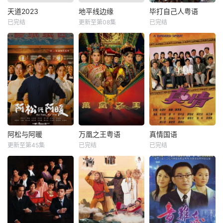
天道2023
地平线边缘
毕打自己人粤语
已完结
更新至第08集
已完结
阿松与阿暖
万凰之王粤语
真情国语
更新至第45集
已完结
已完结