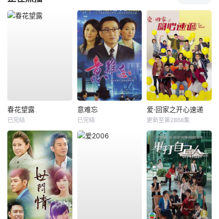
春花望露
意难忘
爱·回家之开心速递
已完结
已完结
更新至第2868集