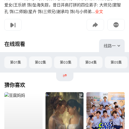
爱女(王乐妍 饰)坠海失踪，昔日并肩打拼的四位弟子: 大师兄(窦智
孔 饰)二师姐(星卉 饰)三师兄(谢承均 饰)与小师弟...
全文
影片报错
如遇无法播放请提交给我们
在线观看
线路一
第01集
第02集
第03集
第04集
第05集
猜你喜欢