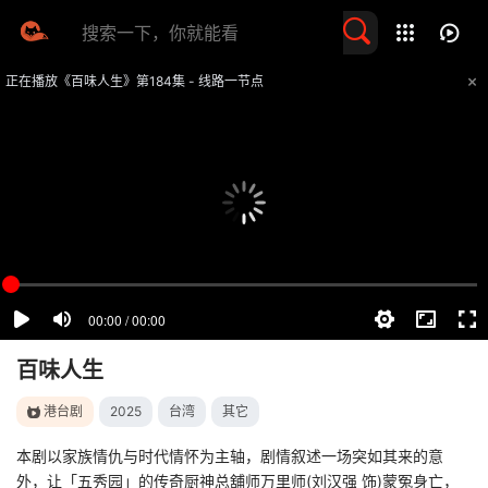
留言求片
正在播放《百味人生》第184集 - 线路一节点
提醒
不要轻易相信视频中的任何广告，谨防上当受骗
技巧
如遇视频无法播放或加载速度慢，可尝试切换播放线路
百味人生
港台剧
2025
台湾
其它
本剧以家族情仇与时代情怀为主轴，剧情叙述一场突如其来的意
外，让「五秀园」的传奇厨神总舖师万里师(刘汉强 饰)蒙冤身亡，