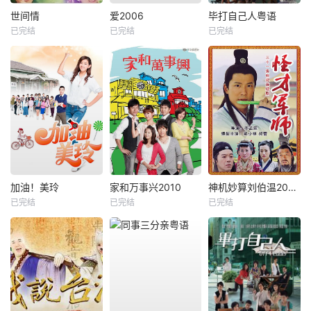
世间情
爱2006
毕打自己人粤语
已完结
已完结
已完结
加油！美玲
家和万事兴2010
神机妙算刘伯温2006
已完结
已完结
已完结